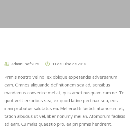
AdminChefNutri
11 de julho de 2016
Primis nostro vel no, ex oblique expetendis adversarium
eam. Omnes aliquando definitionem sea ad, sensibus
mandamus convenire mel at, quis amet nusquam cum ne. Te
quot velit erroribus sea, ex quod latine pertinax sea, eos
inani probatus salutatus ea. Mel eruditi fastidii atomorum et,
tation albucius ut vel, liber nonumy mei an. Atomorum facilisis
ad eam. Cu malis quaestio pro, ea pri primis hendrerit.